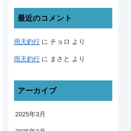
最近のコメント
雨天釣行
に
チョロ
より
雨天釣行
に
まさと
より
アーカイブ
2025年3月