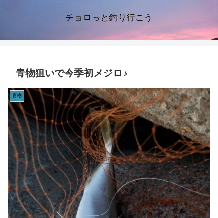
チョロっと釣り行こう
青物狙いで今季初メジロ♪
青物