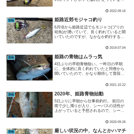
す。どこに投げてもルアーがボラにぶつ
かって、非常に紛らわしい！その代わ
2022.09.16
り、当たるとサイズの良いのが来る♪先日
もブリを姿が確認出来る所...
姫路近郊モジャコ釣り
青物
6月頃から姫路近辺でもモジャコ(ブリの
幼魚)が湧いていて、良く釣れていると聞
いていたのですが、なかなか釣行する機
会に恵まれずモヤモヤしていましたが、7
月に入りやっと行って来ました。早朝に
2019.07.04
用事を済ませ、青物狙いとしては遅めの
スタート。先ずはお...
姫路の青物はムラっ気
青物
4日ぶりの早朝青物狙い。一昨日の早朝
に、全体的に良く釣れていたと同僚から
聞いていたので、かなり期待して普段よ
り早めに現地着。まだ暗い内からキャス
トを始めます。少し明るくなりだした
2021.10.22
頃、テトラ際に寄っていたサヨリがざわ
つき始めました。そろそろ青...
2020年、姫路青物始動
青物
5日ぶりに早朝から仕事前釣行。 前日の
雨で少し濁りが入り、シーバスの活性が
上がっていると予想されるので、シーバ
スタックルでのトップゲームにしようか
と悩みましたが、青物の釣果も良く聞く
2020.09.26
様になっていたので、青物用のタックル
で挑みます。 5時過ぎ...
厳しい状況の中、なんとかハマチ
青物