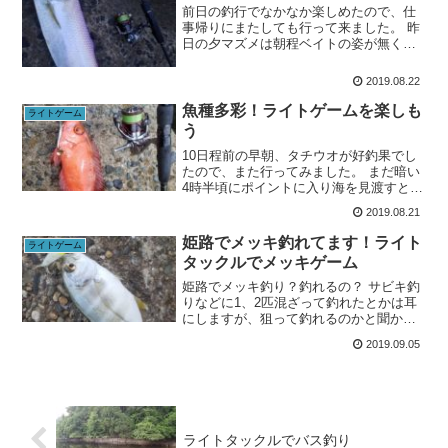
前日の釣行でなかなか楽しめたので、仕
事帰りにまたしても行って来ました。 昨
日の夕マズメは朝程ベイトの姿が無く、
小サバがメインでしたので、暗くなるま
での1時間をより楽しむ為にメバリングタ
2019.08.22
ックルで小サバの引きを堪能する作戦で
す♪使用タックルロッ...
魚種多彩！ライトゲームを楽しも
ライトゲーム
う
10日程前の早朝、タチウオが好釣果でし
たので、また行ってみました。 まだ暗い
4時半頃にポイントに入り海を見渡すと、
風も殆ど無く穏やかです。使用タックル
2019.08.21
ロッド:ブルーカレント91TZ long cast リ
ール:ストラディックCI4＋2500...
姫路でメッキ釣れてます！ライト
ライトゲーム
タックルでメッキゲーム
姫路でメッキ釣り？釣れるの？ サビキ釣
りなどに1、2匹混ざって釣れたとかは耳
にしますが、狙って釣れるのかと聞かれ
ると、はてな？と言わざるをえませんで
2019.09.05
した。 メッキとは、ギンガメアジ、ロウ
ニンアジ、カスミアジ等の幼魚の総称
で、低水温になると生...
ライトタックルでバス釣り