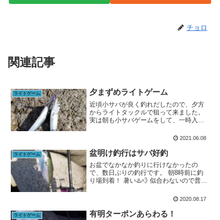
チョロ
関連記事
夕まずめライトゲーム
ライトゲーム
近頃小サバが良く釣れだしたので、夕方
からライトタックルで狙って来ました。
実は朝も小サバゲームをして、一時入れ
食いになったりしました。ジグパラマイ
クロにアシストフックつけてますが、い
2021.06.08
かんせん10㎝ちょいの豆サイズなので引
きはイマイチ。それでも...
盆明け釣行はサバ好釣
ライトゲーム
お盆でなかなか釣りに行けなかったの
で、数日ぶりの釣行です。 朝8時前に釣
り場到着！ 暑い♨️💨 似合わないので普段
は帽子なんて被りませんが、流石にこの
暑さは帽子を被らないと危険を感じま
2020.08.17
す。タックルロッド: ブルーカレント
91TZ long ...
有明ターポンあらわる！
ライトゲーム