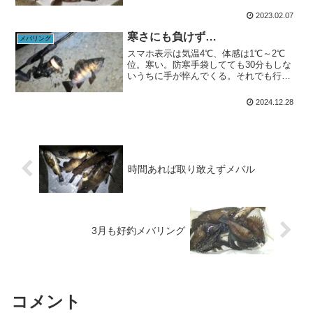
トラを普通に歩ける程です。0.5g前後の
JHを多用するならPEよりエステルのほう
2023.02.07
が感度が良いので、エステル巻いてるス
ペアスプールに交...
寒さにも負けず…
メバリング
スマホ表示は気温4℃、体感は1℃～2℃
位。寒い。防寒手袋してても30分もしな
いうちに手が悴んでくる。それでも行き
ますメバリング。爆風とまではいきませ
んが横風が強く、ジグヘッドを1g未満に
2024.12.28
落とすと所在を見失うので、1gに固定し
て探っていきます...
時間あれば取り敢えずメバル
3月も好釣メバリング
コメント