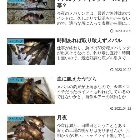
メバリング
幕？
今夜のメバリングは、最近ご無沙汰のポ
イントに。久しぶりで状況もわからない
ので、適当な所に入って表層から順に探
っていきますが、全く反応がない。ジグ
2023.03.09
ヘッドの重さやワームを取っ替え引っ替
えして、30分程悪戦苦闘しつつようやく
時間あれば取り敢えずメバル
メバリング
チビッ子get。連発も...
仕事が終わり、急げば30分程メバリング
が出来そうなので、釣り場に直行！時間
も無いので、最近好調な底ズル引きで探
っていきますが、5投してアタリ1回、し
かも空振り。潮がそこそこ動いており結
2023.02.22
構流されるので、今夜は底ズルはイマイ
チな様子。潮が動いて...
血に飢えたヤツら
メバリング
メバルの釣果が上向きなので、今年イマ
イチだったポイントも釣れだしているの
ではないかと、自作ルアーの試釣もかね
て調査にむかいました。タックルロッド:
ブルーカレント72TZ リール:17ソアレCI4
2021.04.22
＋C2000SSPG ライン: G-soul ...
月夜
メバリング
今宵は満月。日曜日ということもあり、
近くの工場の明かりはありませんが、月
明かりが凄い。ヘッドライト無しでもテ