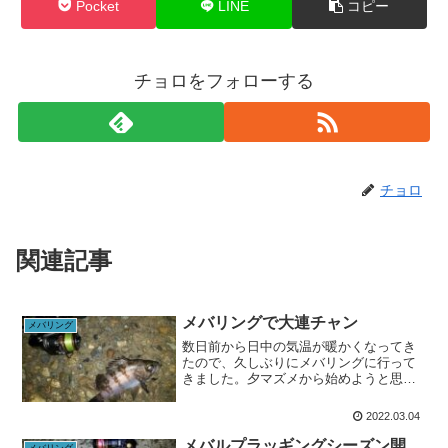
Pocket
LINE
コピー
チョロをフォローする
チョロ
関連記事
メバリングで大連チャン
メバリング
数日前から日中の気温が暖かくなってき
たので、久しぶりにメバリングに行って
きました。夕マズメから始めようと思っ
た矢先に、生憎の雨☔すぐに止みそうだ
ったので、暫く待機して19時前からのス
2022.03.04
タート。まずは表層を広範囲にサーチす
るために、シャローマジ...
メバルプラッギングシーズン開