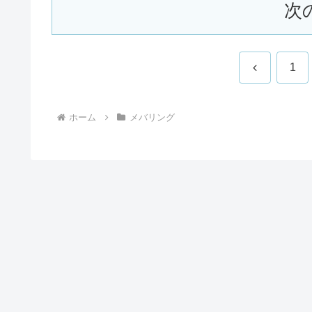
次
前
1
へ
ホーム
メバリング