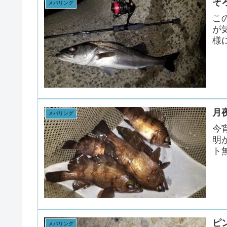
そ
メバリング
こ
が
様に
月
メバリング
今
明
ト無
ピ
メバリング