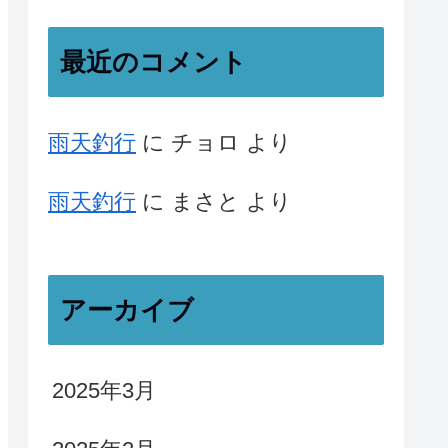
最近のコメント
雨天釣行
に
チョロ
より
雨天釣行
に
まさと
より
アーカイブ
2025年3月