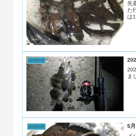
先
た
は1.
2
メバリング
2
ま
5
メバリング
メ