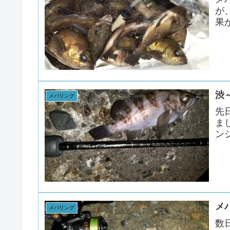
が
果が
渋
メバリング
先
ま
ンジ
メ
メバリング
数