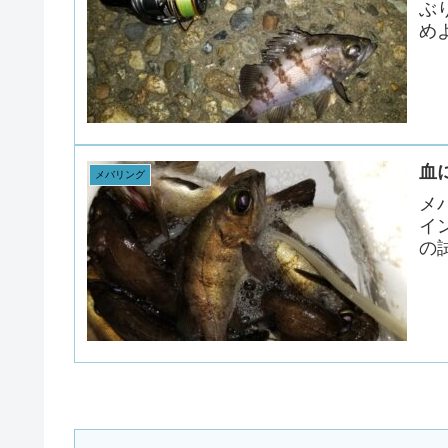
ぶ
めよ
血
メバリング
メ
イ
の試