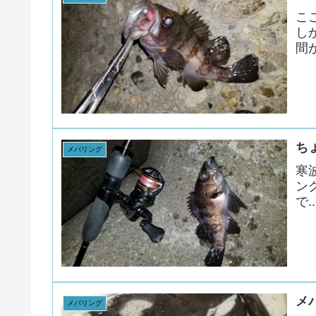
こ
し
間が
ち
メバリング
寒
ン
で..
メ
メバリング