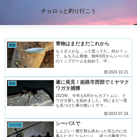
チョロっと釣り行こう
青物はまだまだこれから
青物
もうダメかな…って思ってた。何が？っ
て、もちろん青物。例年9月からシーバス
のトップゲームを始めて、中...
2024.10.21
遂に発見！姫路市西部でミヤマク
昆虫
ワガタ捕獲
2023年、今年も6月からカブトムシ、ク
ワガタ探しを始めました。特にまだ一度
も見つけた事の無いミヤマ...
2023.07.24
シーバスで
シーバス
しんどい！繁忙期も終わった筈なのに仕
事もヒマにならないし、諸々の事情でな