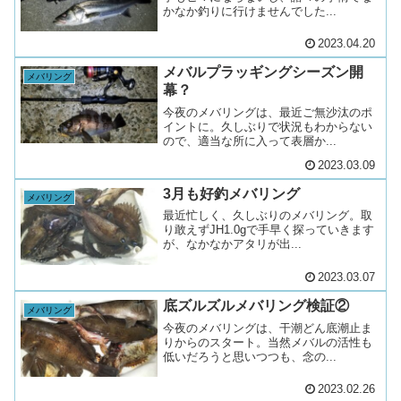
かなか釣りに行けませんでした...
2023.04.20
メバルプラッギングシーズン開
メバリング
幕？
今夜のメバリングは、最近ご無沙汰のポ
イントに。久しぶりで状況もわからない
ので、適当な所に入って表層か...
2023.03.09
3月も好釣メバリング
メバリング
最近忙しく、久しぶりのメバリング。取
り敢えずJH1.0gで手早く探っていきます
が、なかなかアタリが出...
2023.03.07
底ズルズルメバリング検証②
メバリング
今夜のメバリングは、干潮どん底潮止ま
りからのスタート。当然メバルの活性も
低いだろうと思いつつも、念の...
2023.02.26