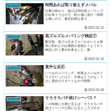
時間あれば取り敢えずメバル
メバリング
仕事が終わり、急げば30分程メバリング
が出来そうなので、釣り場に直行！時間
も無いので、最近好調な底ズ...
2023.02.22
底ズルズルメバリング検証①
メバリング
数日前、底ズル引きでメバルがいとも簡
単に釣れたのは偶然か必然か？ようやく
検証に行く事が出来ました。最...
2023.02.16
意外な反応
メバリング
いつものメバリング。昨夜はメバルがイ
マイチだったけど、今夜はどうかな～？
少し遅めのスタートなので時間...
2023.02.09
そろそろバチ抜けシーバス？
メバリング
この時期に大潮と言えば、そろそろバチ
抜けシーバスが気になるところですが、