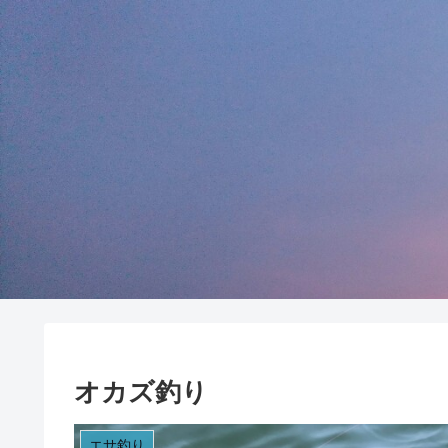
オカズ釣り
エサ釣り