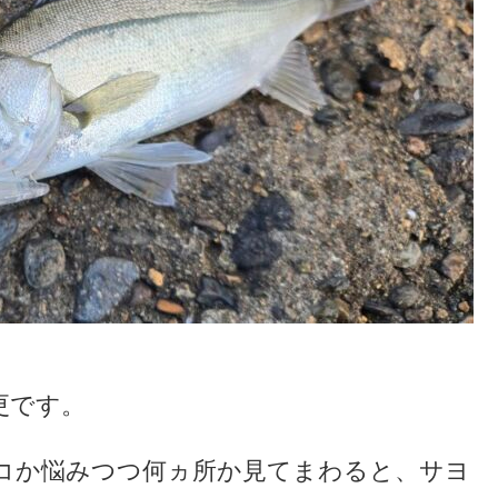
更です。
コか悩みつつ何ヵ所か見てまわると、サヨ