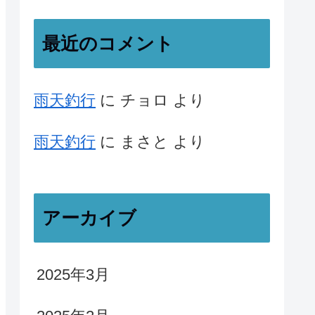
最近のコメント
雨天釣行
に
チョロ
より
雨天釣行
に
まさと
より
アーカイブ
2025年3月